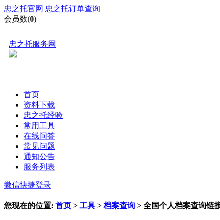
忠之托官网
忠之托订单查询
会员数(
0
)
忠之托服务网
首页
资料下载
忠之托经验
常用工具
在线问答
常见问题
通知公告
服务列表
微信快捷登录
您现在的位置:
首页
>
工具
>
档案查询
> 全国个人档案查询链