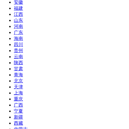
安徽
福建
江西
山东
河南
广东
海南
四川
贵州
云南
陕西
甘肃
青海
北京
天津
上海
重庆
广西
宁夏
新疆
西藏