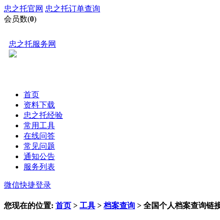
忠之托官网
忠之托订单查询
会员数(
0
)
忠之托服务网
首页
资料下载
忠之托经验
常用工具
在线问答
常见问题
通知公告
服务列表
微信快捷登录
您现在的位置:
首页
>
工具
>
档案查询
> 全国个人档案查询链