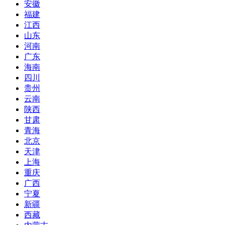
安徽
福建
江西
山东
河南
广东
海南
四川
贵州
云南
陕西
甘肃
青海
北京
天津
上海
重庆
广西
宁夏
新疆
西藏