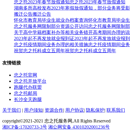
忠之托2023年春节放假通知忠之托2023年春节放假通知
湖南多所高校发布2023年寒假放假通知，部分业务将受
搬迁公告搬迁公告
怀化市教育局毕业生就业办档案查询怀化市教育局毕业生
忠之托服务网限制部分资源公开访问忠之托服务网限制部
关于高中学籍档案补办等相关业务错开高考期间办理的说
2023年起不再发放就业报到证2023年起不再发放就业报
忠之托疫情期间业务办理的相关措施忠之托疫情期间业务
祝贺忠之托科成立五周年祝贺忠之托科成立五周年
友情链接
忠之托官网
忠之托开放平台
跑腿代办联盟
忠之托邮局
长沙全天跑腿
关于我们
|
用户须知
|
资源合作
|
用户协议
|
隐私保护
|
联系我们
copyright©2021-2021 忠之托服务网,All Rights Reserved
湘ICP备:17020733-3号
湘公网安备 43010202001236号